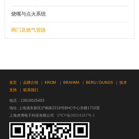
烧嘴与点火系统
阀门及燃气管路
首页
｜
品牌介绍
｜
KROM
｜
BRAHMA
｜
BERU / DUNGS
｜
技术
支持
｜
联系我们
电话：13818025483
地址: 上海浦东新区沪南路2218号BHC中心东楼1710室
上海虎博电子科技有限公司
沪ICP备08024167号-1